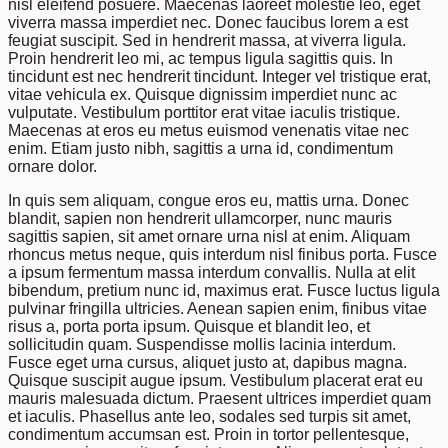
nisl eleifend posuere. Maecenas laoreet molestie leo, eget
viverra massa imperdiet nec. Donec faucibus lorem a est
feugiat suscipit. Sed in hendrerit massa, at viverra ligula.
Proin hendrerit leo mi, ac tempus ligula sagittis quis. In
tincidunt est nec hendrerit tincidunt. Integer vel tristique erat,
vitae vehicula ex. Quisque dignissim imperdiet nunc ac
vulputate. Vestibulum porttitor erat vitae iaculis tristique.
Maecenas at eros eu metus euismod venenatis vitae nec
enim. Etiam justo nibh, sagittis a urna id, condimentum
ornare dolor.
In quis sem aliquam, congue eros eu, mattis urna. Donec
blandit, sapien non hendrerit ullamcorper, nunc mauris
sagittis sapien, sit amet ornare urna nisl at enim. Aliquam
rhoncus metus neque, quis interdum nisl finibus porta. Fusce
a ipsum fermentum massa interdum convallis. Nulla at elit
bibendum, pretium nunc id, maximus erat. Fusce luctus ligula
pulvinar fringilla ultricies. Aenean sapien enim, finibus vitae
risus a, porta porta ipsum. Quisque et blandit leo, et
sollicitudin quam. Suspendisse mollis lacinia interdum.
Fusce eget urna cursus, aliquet justo at, dapibus magna.
Quisque suscipit augue ipsum. Vestibulum placerat erat eu
mauris malesuada dictum. Praesent ultrices imperdiet quam
et iaculis. Phasellus ante leo, sodales sed turpis sit amet,
condimentum accumsan est. Proin in tortor pellentesque,