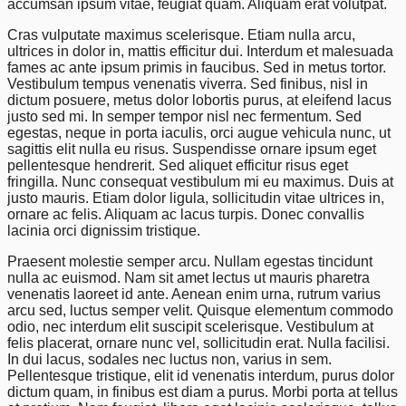
accumsan ipsum vitae, feugiat quam. Aliquam erat volutpat.
Cras vulputate maximus scelerisque. Etiam nulla arcu,
ultrices in dolor in, mattis efficitur dui. Interdum et malesuada
fames ac ante ipsum primis in faucibus. Sed in metus tortor.
Vestibulum tempus venenatis viverra. Sed finibus, nisl in
dictum posuere, metus dolor lobortis purus, at eleifend lacus
justo sed mi. In semper tempor nisl nec fermentum. Sed
egestas, neque in porta iaculis, orci augue vehicula nunc, ut
sagittis elit nulla eu risus. Suspendisse ornare ipsum eget
pellentesque hendrerit. Sed aliquet efficitur risus eget
fringilla. Nunc consequat vestibulum mi eu maximus. Duis at
justo mauris. Etiam dolor ligula, sollicitudin vitae ultrices in,
ornare ac felis. Aliquam ac lacus turpis. Donec convallis
lacinia orci dignissim tristique.
Praesent molestie semper arcu. Nullam egestas tincidunt
nulla ac euismod. Nam sit amet lectus ut mauris pharetra
venenatis laoreet id ante. Aenean enim urna, rutrum varius
arcu sed, luctus semper velit. Quisque elementum commodo
odio, nec interdum elit suscipit scelerisque. Vestibulum at
felis placerat, ornare nunc vel, sollicitudin erat. Nulla facilisi.
In dui lacus, sodales nec luctus non, varius in sem.
Pellentesque tristique, elit id venenatis interdum, purus dolor
dictum quam, in finibus est diam a purus. Morbi porta at tellus