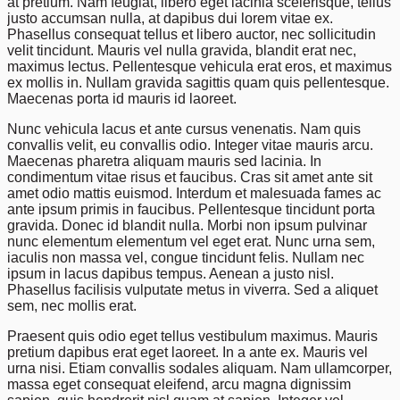
at pretium. Nam feugiat, libero eget lacinia scelerisque, tellus
justo accumsan nulla, at dapibus dui lorem vitae ex.
Phasellus consequat tellus et libero auctor, nec sollicitudin
velit tincidunt. Mauris vel nulla gravida, blandit erat nec,
maximus lectus. Pellentesque vehicula erat eros, et maximus
ex mollis in. Nullam gravida sagittis quam quis pellentesque.
Maecenas porta id mauris id laoreet.
Nunc vehicula lacus et ante cursus venenatis. Nam quis
convallis velit, eu convallis odio. Integer vitae mauris arcu.
Maecenas pharetra aliquam mauris sed lacinia. In
condimentum vitae risus et faucibus. Cras sit amet ante sit
amet odio mattis euismod. Interdum et malesuada fames ac
ante ipsum primis in faucibus. Pellentesque tincidunt porta
gravida. Donec id blandit nulla. Morbi non ipsum pulvinar
nunc elementum elementum vel eget erat. Nunc urna sem,
iaculis non massa vel, congue tincidunt felis. Nullam nec
ipsum in lacus dapibus tempus. Aenean a justo nisl.
Phasellus facilisis vulputate metus in viverra. Sed a aliquet
sem, nec mollis erat.
Praesent quis odio eget tellus vestibulum maximus. Mauris
pretium dapibus erat eget laoreet. In a ante ex. Mauris vel
urna nisi. Etiam convallis sodales aliquam. Nam ullamcorper,
massa eget consequat eleifend, arcu magna dignissim