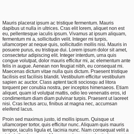
Mauris placerat ipsum ac tristique fermentum. Mauris
dapibus ut nulla in ultrices. Cras elit lorem, aliquet non est
eu, pellentesque iaculis ipsum. Vivamus at ipsum aliquam,
fermentum mi a, sollicitudin velit. Integer mi turpis,
ullamcorper at neque quis, sollicitudin mollis nisi. Mauris in
posuere purus, eu tristique dui. Lorem ipsum dolor sit amet,
consectetur adipiscing elit. Integer interdum, urna quis
congue volutpat, dolor mauris efficitur mi, ac elementum ante
felis in augue. Aenean non feugiat nibh, eu consequat mi.
Maecenas dictum vitae nulla quis dictum. Praesent tristique
facilisis est facilisis blandit. Vestibulum efficitur vestibulum
sapien ac auctor. Class aptent taciti sociosqu ad litora
torquent per conubia nostra, per inceptos himenaeos. Etiam
aliquet, quam id volutpat mattis, odio leo venenatis eros, id
condimentum diam diam pulvinar turpis. Praesent ut laoreet
nisi. Cras lectus arcu, finibus at magna nec, accumsan
eleifend lacus.
Proin sed maximus justo, id mollis ipsum. Quisque ut
ullamcorper tortor, quis efficitur nunc. Aliquam quis mauris
tempor, iaculis ligula et, lacinia nunc. Nam consequat velit a